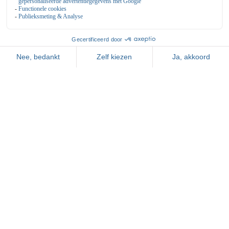
Openingstijden & Tarieven
Vacatures
Vergaderen
Feesten & Partijen
Bowling de Kegel
Bovenkerkerweg 81
1187 XC Amstelveen
020 - 645 55 57
info@dekegel.nl
bowlingdekegel.nl
Nationaal Tennis Centrum
Bovenkerkerweg 81
1187 XC Amstelveen
020 643 28 22