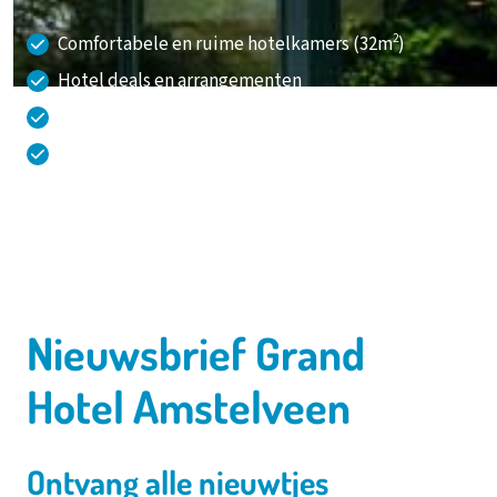
2
Comfortabele en ruime hotelkamers (32m
)
Hotel deals en arrangementen
Faciliteiten & activiteiten op loopafstand
Gratis parkeren in garage met laadpalen
020 - 645 55 58
Nieuwsbrief Grand
Hotel Amstelveen
Ontvang alle nieuwtjes