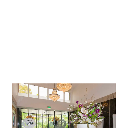
beschikbaar.
Mocht u het arrangement willen boeken, inclusief
Live Cooking ontbijtbuffet is het tarief vanaf €
129,- per kamer, per nacht.
Voor dit actie-tarief zijn slechts enkele kamers
beschikbaar.
* op basis van beschikbaarheid
* exclusief toeristenbelasting € 4,75 p.p.p.n.