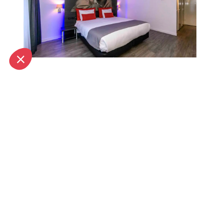
Boek nu onze 65 plus Deal!
Direct Reserveren
Reserveer direct of neem contact op met Grand Hotel
Amstelveen
voor meer informatie over de huidige
tarieven en bel ons!
020 - 645 55 58