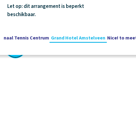
Let op: dit arrangement is beperkt
beschikbaar.
ionaal Tennis Centrum
Grand Hotel Amstelveen
Nice! to mee
Nederlands
Vacatures