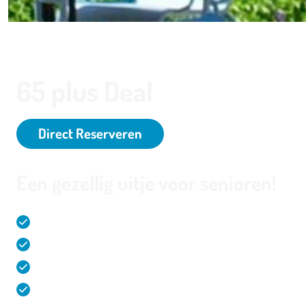
65 plus Deal
Direct Reserveren
Een gezellig uitje voor senioren!
2
Comfortabele en ruime hotelkamers (32m
)
Hotel deals en arrangementen
Faciliteiten & activiteiten op loopafstand
Gratis parkeren in garage met laadpalen