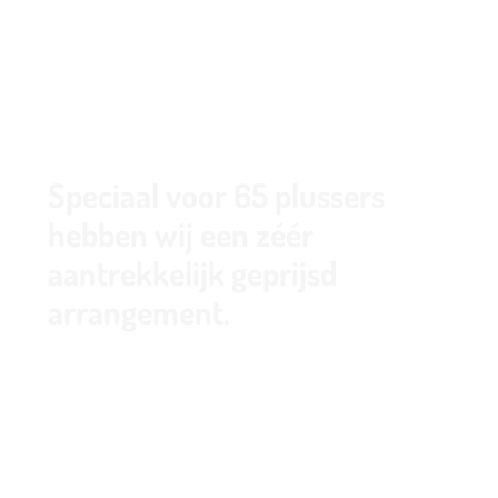
Route
020 - 645 55 58
Speciaal voor 65 plussers
hebben wij een zéér
aantrekkelijk geprijsd
arrangement.
De regio kent leuke musea, winkelsteden
Amsterdam, Amstelveen, Haarlem en Hoofddorp,
mooie wandel- en fietsroutes (fietshuur ter
plaatse mogelijk) en andere
bezienswaardigheden.